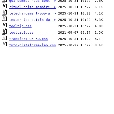
qui-sommes-nous-cont..>
rituel-boite-memoire..>
telechargement-pop-u..>
tester-les-outils-du..>
tooltip.css
tooltip2.css
transfert-OK-KO.css
tuto-plateforme-leo.css