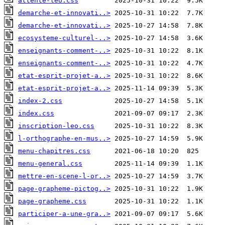
attente-leo.css
demarche-et-innovati..>
demarche-et-innovati..>
ecosysteme-culturel-..>
enseignants-comment-..>
enseignants-comment-..>
etat-esprit-projet-a..>
etat-esprit-projet-a..>
index-2.css
index.css
inscription-leo.css
l-orthographe-en-mus..>
menu-chapitres.css
menu-general.css
mettre-en-scene-l-or..>
page-grapheme-pictog..>
page-grapheme.css
participer-a-une-gra..>