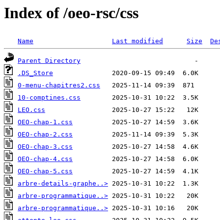
Index of /oeo-rsc/css
Name
Last modified
Size
De
Parent Directory
.DS_Store
0-menu-chapitres2.css
10-comptines.css
LEO.css
OEO-chap-1.css
OEO-chap-2.css
OEO-chap-3.css
OEO-chap-4.css
OEO-chap-5.css
arbre-details-graphe..>
arbre-programmatique..>
arbre-programmatique..>